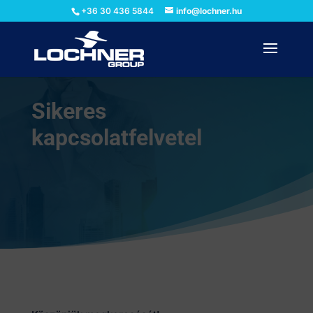
+36 30 436 5844
info@lochner.hu
Sikeres
kapcsolatfelvetel