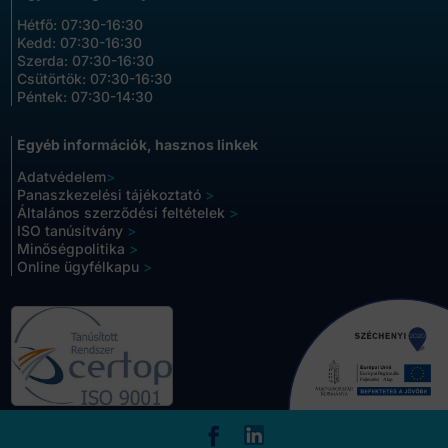
Hétfő: 07:30-16:30
Kedd: 07:30-16:30
Szerda: 07:30-16:30
Csütörtök: 07:30-16:30
Péntek: 07:30-14:30
Egyéb információk, hasznos linkek
Adatvédelem
>
Panaszkezelési tájékoztató
>
Általános szerződési feltételek
>
ISO tanúsítvány
>
Minőségpolitika
>
Online ügyfélkapu
>