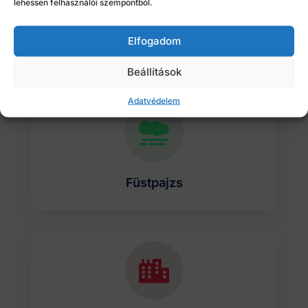
lehessen felhasználói szempontból.
Elfogadom
Távfelügyelet
Beállítások
Adatvédelem

Füstpajzs
