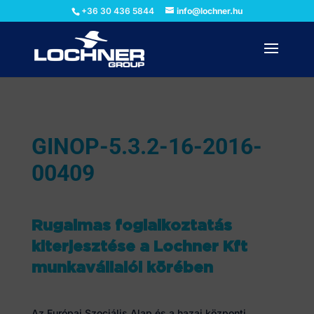
+36 30 436 5844
info@lochner.hu
GINOP-5.3.2-16-2016-
00409
Rugalmas foglalkoztatás
kiterjesztése a Lochner Kft
munkavállalói körében
Az Európai Szociális Alap és a hazai központi