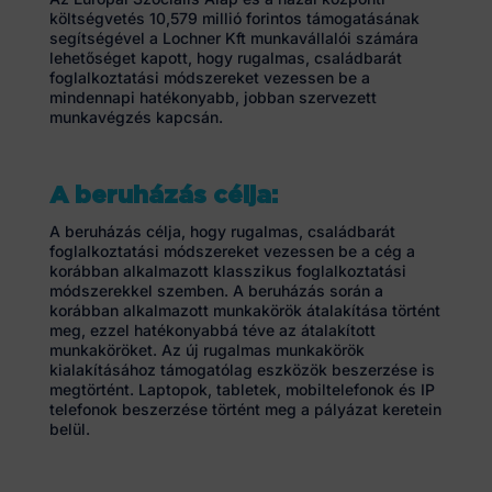
költségvetés 10,579 millió forintos támogatásának
segítségével a Lochner Kft munkavállalói számára
lehetőséget kapott, hogy rugalmas, családbarát
foglalkoztatási módszereket vezessen be a
mindennapi hatékonyabb, jobban szervezett
munkavégzés kapcsán.
A beruházás célja:
A beruházás célja, hogy rugalmas, családbarát
foglalkoztatási módszereket vezessen be a cég a
korábban alkalmazott klasszikus foglalkoztatási
módszerekkel szemben. A beruházás során a
korábban alkalmazott munkakörök átalakítása történt
meg, ezzel hatékonyabbá téve az átalakított
munkaköröket. Az új rugalmas munkakörök
kialakításához támogatólag eszközök beszerzése is
megtörtént. Laptopok, tabletek, mobiltelefonok és IP
telefonok beszerzése történt meg a pályázat keretein
belül.