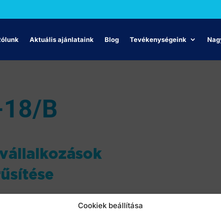
Rólunk
Aktuális ajánlataink
Blog
Tevékenységeink
Nagy
-18/B
pvállalkozások
űsítése
Cookiek beállítása
éről szóló Szerződés 107.cikk (1) bekezdése szerinti
gatási intézkedésekre vonatkozó ideiglenes keret a