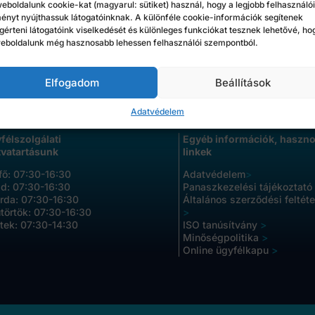
eboldalunk cookie-kat (magyarul: sütiket) használ, hogy a legjobb felhasználói
 összefüggésben való támogatása céljából” című,
ényt nyújthassuk látogatóinknak. A különféle cookie-információk segítenek
 európai bizottsági közlemény 3.1.szakaszának
érteni látogatóink viselkedését és különleges funkciókat tesznek lehetővé, ho
ámogatás
eboldalunk még hasznosabb lehessen felhasználói szempontból.
Elfogadom
Beállítások
Adatvédelem
félszolgálati
Egyéb információk, haszn
tvatartásunk
linkek
fő: 07:30-16:30
Adatvédelem
>
d: 07:30-16:30
Panaszkezelési tájékoztató
rda: 07:30-16:30
Általános szerződési feltéte
törtök: 07:30-16:30
>
tek: 07:30-14:30
ISO tanúsítvány
>
Minőségpolitika
>
Online ügyfélkapu
>