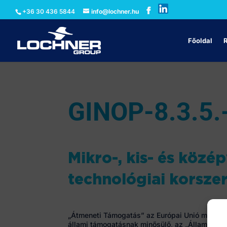
+36 30 436 5844
info@lochner.hu
Főoldal
GINOP-8.3.5.
Mikro-, kis- és közé
technológiai korszer
„Átmeneti Támogatás” az Európai Unió működés
állami támogatásnak minősülő, az „Állami támo