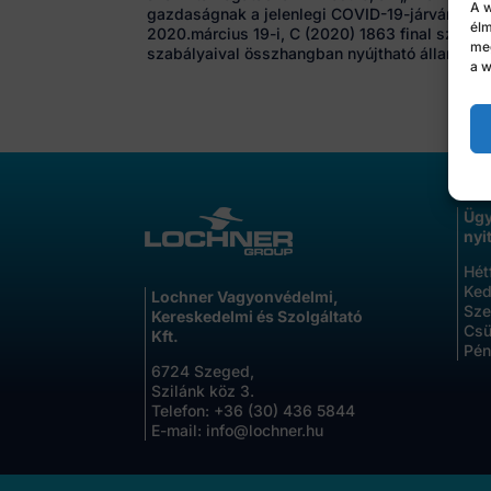
A w
gazdaságnak a jelenlegi COVID-19-járvánnyal
élm
2020.március 19-i, C (2020) 1863 final számú
meg
szabályaival összhangban nyújtható állami t
a w
Ügy
nyi
Hét
Ked
Lochner Vagyonvédelmi,
Sze
Kereskedelmi és Szolgáltató
Csü
Kft.
Pén
6724 Szeged,
Szilánk köz 3.
Telefon:
+36 (30) 436 5844
E-mail:
info@lochner.hu