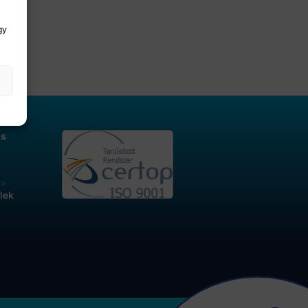
gy
os
>
lek