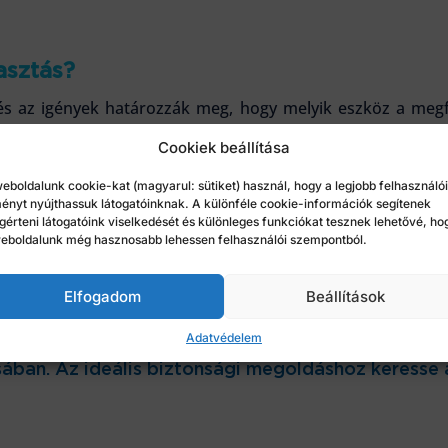
asztás?
 és az igények határozzák meg, hogy melyik eszköz a megf
het a legjobb megoldás, hiszen a riasztók azonnali értesíté
Cookiek beállítása
ebb üzletben a kamerák előnyösebbek lehetnek, mivel segít
eboldalunk cookie-kat (magyarul: sütiket) használ, hogy a legjobb felhasználói
 teljes védelemhez. Nagyobb létesítményekben, például ipa
ényt nyújthassuk látogatóinknak. A különféle cookie-információk segítenek
jánlott, ahol a riasztók és kamerák együtt dolgoznak a ma
érteni látogatóink viselkedését és különleges funkciókat tesznek lehetővé, ho
eboldalunk még hasznosabb lehessen felhasználói szempontból.
ia nem egymás konkurenciája, hanem kiegészítői. Bár ön
en érdemes a riasztókat és a kamerákat együttesen alkal
Elfogadom
Beállítások
Adatvédelem
s hosszú távú eredményessége érdekében célszerű
sában. Az ideális biztonsági megoldáshoz keresse