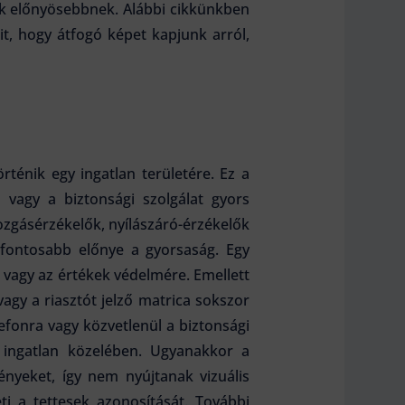
ak előnyösebbnek. Alábbi cikkünkben
it, hogy átfogó képet kapjunk arról,
rténik egy ingatlan területére. Ez a
 vagy a biztonsági szolgálat gyors
ozgásérzékelők, nyílászáró-érzékelők
egfontosabb előnye a gyorsaság. Egy
 vagy az értékek védelmére. Emellett
agy a riasztót jelző matrica sokszor
efonra vagy közvetlenül a biztonsági
 ingatlan közelében. Ugyanakkor a
nyeket, így nem nyújtanak vizuális
i a tettesek azonosítását. További