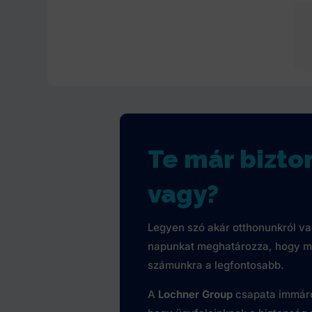
Te már bizt
vagy?
Legyen szó akár otthonunkról va
napunkat meghatározza, hogy m
számunkra a legfontosabb.
A
Lochner Group
csapata immáro