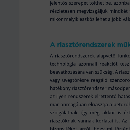
jelentős szerepet tölthet be, azon
részletesen megvizsgáljuk mindkét t
mikor melyik eszköz lehet a jobb vál
A riasztórendszerek műk
A riasztórendszerek alapvető funkci
technológia azonnali reakciót tes
beavatkozására van szükség. A riasz
vagy üvegtörésre reagáló szenzorok
hatékony riasztórendszer másodperce
az ilyen rendszerek elrettentő hatá
már önmagában elriasztja a betörőke
szolgálatnak, így még akkor is é
riasztóknak vannak korlátai is. A
bizonyítékot arról, hogy mi törté