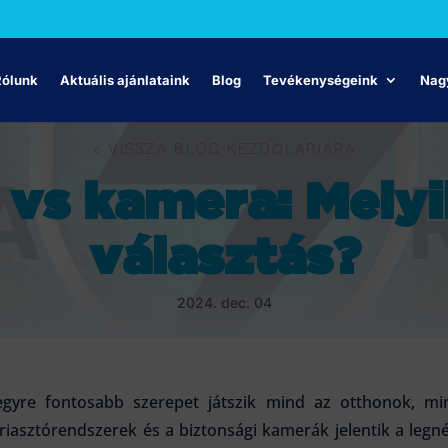
Rólunk
Aktuális ajánlataink
Blog
Tevékenységeink
Nagy
< VISSZA BLOG KEZDŐLAPJÁRA
 vs kamera: Melyi
választás?
2024. dec. 04
egyre fontosabb szerepet játszik mind az otthonok, mi
riasztórendszerek és a biztonsági kamerák jelentik a le