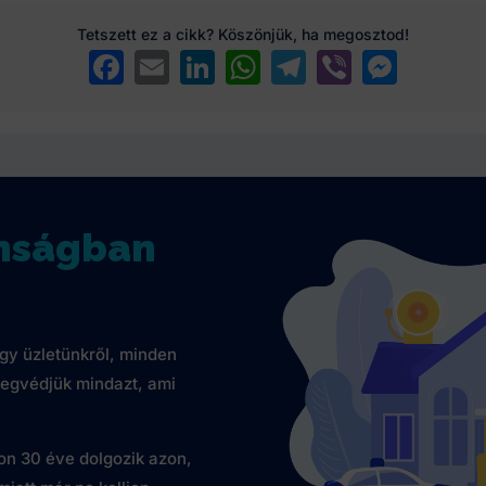
Tetszett ez a cikk? Köszönjük, ha megosztod!
Facebook
Email
LinkedIn
WhatsApp
Telegram
Viber
Messenger
onságban
gy üzletünkről, minden
egvédjük mindazt, ami
n 30 éve dolgozik azon,