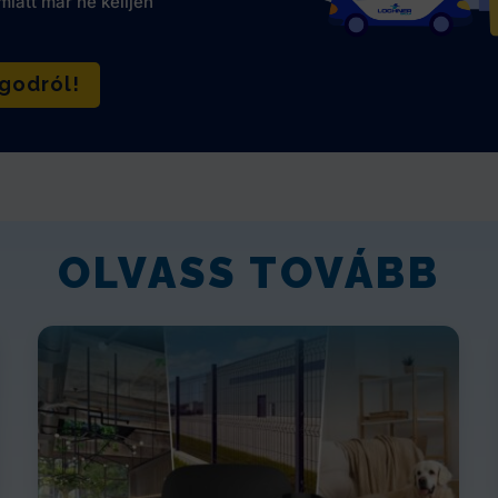
iatt már ne kelljen
godról!
OLVASS TOVÁBB