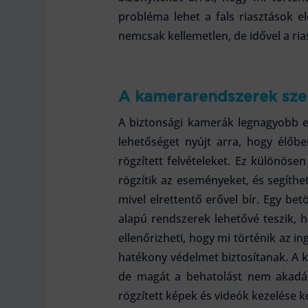
probléma lehet a fals riasztások el
nemcsak kellemetlen, de idővel a ria
A kamerarendszerek sze
A biztonsági kamerák legnagyobb el
lehetőséget nyújt arra, hogy élőb
rögzített felvételeket. Ez különös
rögzítik az eseményeket, és segíthe
mivel elrettentő erővel bír. Egy bet
alapú rendszerek lehetővé teszik,
ellenőrizheti, hogy mi történik az i
hatékony védelmet biztosítanak. A 
de magát a behatolást nem akadál
rögzített képek és videók kezelése k