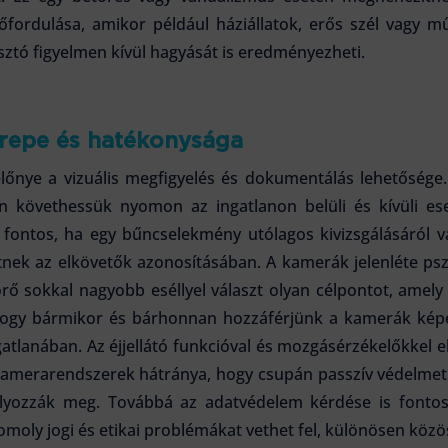
őfordulása, amikor például háziállatok, erős szél vagy mű
sztó figyelmen kívül hagyását is eredményezheti.
repe és hatékonysága
őnye a vizuális megfigyelés és dokumentálás lehetősége.
en követhessük nyomon az ingatlanon belüli és kívüli e
en fontos, ha egy bűncselekmény utólagos kivizsgálásáról
tnek az elkövetők azonosításában. A kamerák jelenléte ps
örő sokkal nagyobb eséllyel választ olyan célpontot, amely
 hogy bármikor és bárhonnan hozzáférjünk a kamerák képé
ngatlanában. Az éjjellátó funkcióval és mozgásérzékelőkkel 
kamerarendszerek hátránya, hogy csupán passzív védelmet 
yozzák meg. Továbbá az adatvédelem kérdése is fontos
omoly jogi és etikai problémákat vethet fel, különösen közö