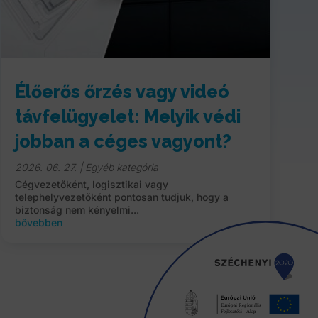
Élőerős őrzés vagy videó
távfelügyelet: Melyik védi
jobban a céges vagyont?
2026. 06. 27.
|
Egyéb kategória
Cégvezetőként, logisztikai vagy
telephelyvezetőként pontosan tudjuk, hogy a
biztonság nem kényelmi...
bővebben