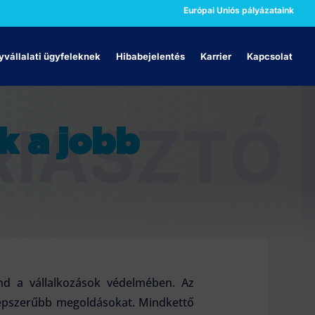
Európai Uniós pályázataink
vállalati ügyfeleknek
Hibabejelentés
Karrier
Kapcsolat
k a jobb
nd a vállalkozások védelmében. Az
gnépszerűbb megoldásokat. Mindkettő