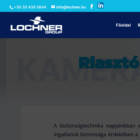
+36 30 436 5844
info@lochner.hu
Főoldal
Riasztó
A biztonságtechnika napjainkban 
ingatlanok biztonsága érdekében a 