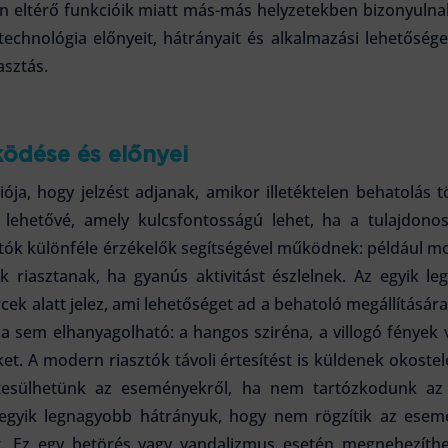
ban eltérő funkcióik miatt más-más helyzetekben bizonyuln
echnológia előnyeit, hátrányait és alkalmazási lehetősége
asztás.
ödése és előnyei
ója, hogy jelzést adjanak, amikor illetéktelen behatolás tö
z lehetővé, amely kulcsfontosságú lehet, ha a tulajdonos
tók különféle érzékelők segítségével működnek: például m
 riasztanak, ha gyanús aktivitást észlelnek. Az egyik l
k alatt jelez, ami lehetőséget ad a behatoló megállítására
sa sem elhanyagolható: a hangos sziréna, a villogó fények v
t. A modern riasztók távoli értesítést is küldenek okostel
rtesülhetünk az eseményekről, ha nem tartózkodunk az
z egyik legnagyobb hátrányuk, hogy nem rögzítik az esemé
nt. Ez egy betörés vagy vandalizmus esetén megnehezíthet