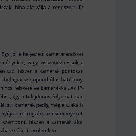
szaki hiba aktiválja a rendszert. Ez
 Egy jól elhelyezett kamerarendszer
seményeket, vagy visszanézhessük a
 van szó, hiszen a kamerák pontosan
zichológiai szempontból is hatékony,
 nincs felszerelve kamerákkal. Az IP-
hez, így a tulajdonos folyamatosan
ellátott kamerák pedig még éjszaka is
nyújtanak: rögzítik az eseményeket,
 szempont, hiszen a kamerák által
s használatú területeken.