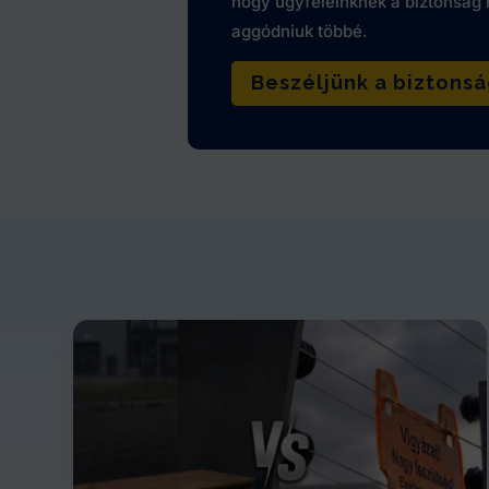
hogy ügyfeleinknek a biztonság m
aggódniuk többé.
Beszéljünk a biztonsá