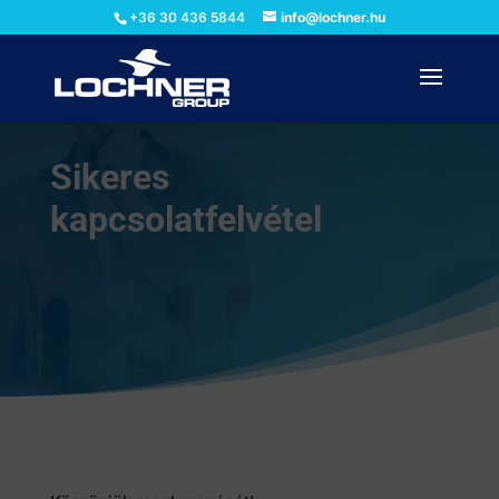
+36 30 436 5844
info@lochner.hu
Sikeres
kapcsolatfelvétel