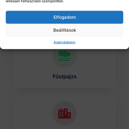
lehessen felhasználói szempontból.
Elfogadom
Távfelügyelet
Beállítások
Adatvédelem

Füstpajzs
