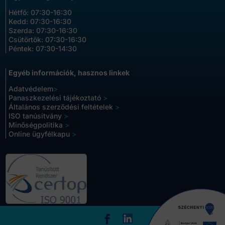
Hétfő: 07:30-16:30
Kedd: 07:30-16:30
Szerda: 07:30-16:30
Csütörtök: 07:30-16:30
Péntek: 07:30-14:30
Egyéb információk, hasznos linkek
Adatvédelem
>
Panaszkezelési tájékoztató
>
Általános szerződési feltételek
>
ISO tanúsítvány
>
Minőségpolitika
>
Online ügyfélkapu
>