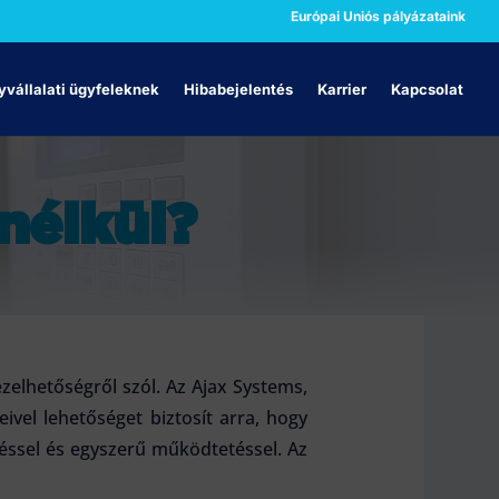
Európai Uniós pályázataink
vállalati ügyfeleknek
Hibabejelentés
Karrier
Kapcsolat
nélkül?
zelhetőségről szól. Az Ajax Systems,
ivel lehetőséget biztosít arra, hogy
éssel és egyszerű működtetéssel. Az