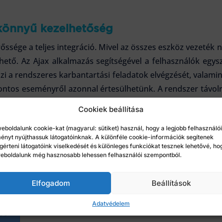
 könnyű kezelhetőség
ssége a teljes integráció. Mivel az összes eszköz vezeték nél
ető. Az Ajax alkalmazás segítségével a felhasználók egysz
szi a rendszeres karbantartási feladatok elvégzését, valamint
ntos eseményről azonnal értesülhetünk. A rendszer távolr
en ahhoz, hogy bármikor hozzáférjünk a biztonsági adatokh
Cookiek beállítása
lői szélsőséges hőmérsékleti tartományban, -25 °C és +
eboldalunk cookie-kat (magyarul: sütiket) használ, hogy a legjobb felhasználói
n működnek. Az Ajax Systems eszközei fejlett technológi
ényt nyújthassuk látogatóinknak. A különféle cookie-információk segítenek
alCurtain kültéri érzékelő. Rendszereik biztonságos komm
érteni látogatóink viselkedését és különleges funkciókat tesznek lehetővé, ho
eboldalunk még hasznosabb lehessen felhasználói szempontból.
eszközökkel.
Elfogadom
Beállítások
Adatvédelem
tt