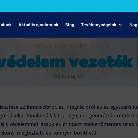
Rólunk
Aktuális ajánlataink
Blog
Tevékenységeink
Nagy
< VISSZA BLOG KEZDŐLAPJÁRA
 védelem vezeték 
2025. máj. 07
esztése az innovációról, az integrációról és az egyszerű ke
oldásokat kínáló vállalat, a legújabb generációs rendszere
ális védelemmel lássuk el, mindezt zökkenőmentes telepít
atékony, megbízható és könnyen bővíthető.