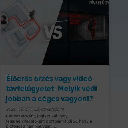
Élőerős őrzés vagy videó
távfelügyelet: Melyik védi
jobban a céges vagyont?
2026. 06. 27.
|
Egyéb kategória
Cégvezetőként, logisztikai vagy
telephelyvezetőként pontosan tudjuk, hogy a
biztonság nem kényelmi...