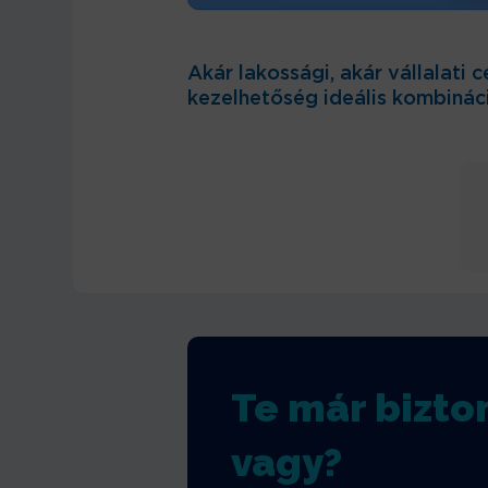
Akár lakossági, akár vállalati 
kezelhetőség ideális kombináció
Te már bizt
vagy?