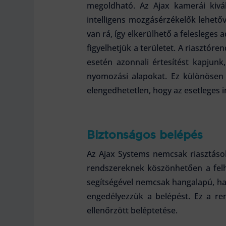
megoldható. Az Ajax kamerái kivál
intelligens mozgásérzékelők lehető
van rá, így elkerülhető a felesleges
figyelhetjük a területet. A riasztór
esetén azonnali értesítést kapjun
nyomozási alapokat. Ez különösen 
elengedhetetlen, hogy az esetleges 
Biztonságos belépés
Az Ajax Systems nemcsak riasztáso
rendszereknek köszönhetően a felh
segítségével nemcsak hangalapú, han
engedélyezzük a belépést. Ez a re
ellenőrzött beléptetése.