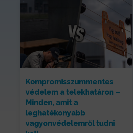
Kompromisszummentes
védelem a telekhatáron –
Minden, amit a
leghatékonyabb
vagyonvédelemről tudni