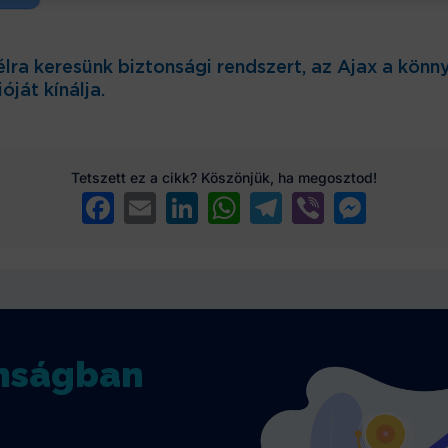
célra keresünk biztonsági rendszert, az Ajax a könn
ját kínálja.
Tetszett ez a cikk? Köszönjük, ha megosztod!
Facebook
Email
LinkedIn
WhatsApp
Telegram
Viber
Messenger
onságban