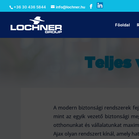
+36 30 436 5844
info@lochner.hu
Főoldal
Teljes
A modern biztonsági rendszerek fejl
mint az egyik vezető biztonsági meg
otthonunkat és vállalatunkat maxim
Ajax olyan rendszert kínál, amely h