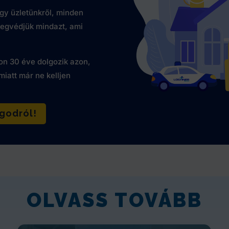
gy üzletünkről, minden
egvédjük mindazt, ami
n 30 éve dolgozik azon,
iatt már ne kelljen
godról!
OLVASS TOVÁBB