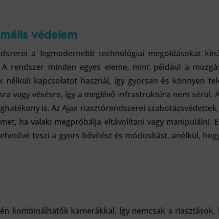
imális védelem
endszerei a legmodernebb technológiai megoldásokat kín
ik. A rendszer minden egyes eleme, mint például a mozgás
k nélküli kapcsolatot használ, így gyorsan és könnyen te
sra vagy vésésre, így a meglévő infrastruktúra nem sérül
ghatékony is. Az Ajax riasztórendszerei szabotázsvédettek,
lmet, ha valaki megpróbálja eltávolítani vagy manipulálni. E
 lehetővé teszi a gyors bővítést és módosítást, anélkül, ho
dén kombinálhatók kamerákkal, így nemcsak a riasztások, 