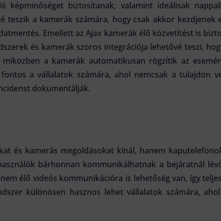
ó képminőséget biztosítanak, valamint ideálisak nappali 
vé teszik a kamerák számára, hogy csak akkor kezdjenek e
 adatmentés. Emellett az Ajax kamerák élő közvetítést is biz
endszerek és kamerák szoros integrációja lehetővé teszi, hog
k, miközben a kamerák automatikusan rögzítik az esemény
fontos a vállalatok számára, ahol nemcsak a tulajdon 
incidenst dokumentálják.
kat és kamerás megoldásokat kínál, hanem kaputelefonokat
asználók bárhonnan kommunikálhatnak a bejáratnál lévő 
em élő videós kommunikációra is lehetőség van, így teljes
ndszer különösen hasznos lehet vállalatok számára, ahol