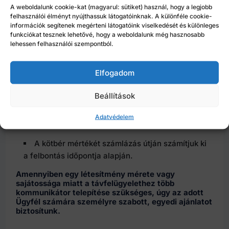
ingyen, 3 év karbantartással ingyenes
A weboldalunk cookie-kat (magyarul: sütiket) használ, hogy a legjobb
kommunikátor, egészen
5 év hűség és 5 hónap
felhasználói élményt nyújthassuk látogatóinknak. A különféle cookie-
információk segítenek megérteni látogatóink viselkedését és különleges
ingyenességig.
funkciókat tesznek lehetővé, hogy a weboldalunk még hasznosabb
lehessen felhasználói szempontból.
Fontos tudnivalók a
szerződés
Elfogadom
megszüntetéséről:
Beállítások
Az akció keretében adott kedvezmények (ingyenes
hónapok, ingyenes kommunikátor)
a szerződés idő
Adatvédelem
előtti felbontása esetén visszafizetendők.
A kötbér mértékét számlázás útján számítjuk ki
a felbontás időpontja alapján.
Amennyiben egy létesítmény mérete vagy
sajátossága miatt a távfelügyelethez több
kommunikátor telepítése szükséges, úgy az adott
Ügyfél számára személyre szabott, egyedi ajánlatot
biztosítunk.