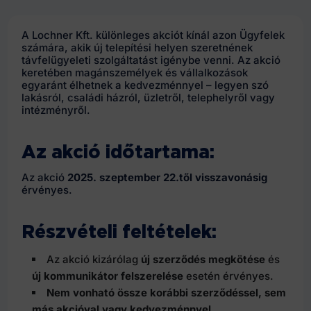
A Lochner Kft. különleges akciót kínál azon Ügyfelek
számára, akik új telepítési helyen szeretnének
távfelügyeleti szolgáltatást igénybe venni. Az akció
keretében magánszemélyek és vállalkozások
egyaránt élhetnek a kedvezménnyel – legyen szó
lakásról, családi házról, üzletről, telephelyről vagy
intézményről.
Az akció időtartama:
Az akció
2025. szeptember 22.től visszavonásig
érvényes.
Részvételi feltételek:
Az akció kizárólag
új szerződés megkötése
és
új kommunikátor felszerelése
esetén érvényes.
Nem vonható össze korábbi szerződéssel, sem
más akcióval vagy kedvezménnyel.