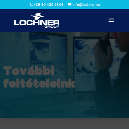
+36 30 436 5844
info@lochner.hu
További
feltételeink