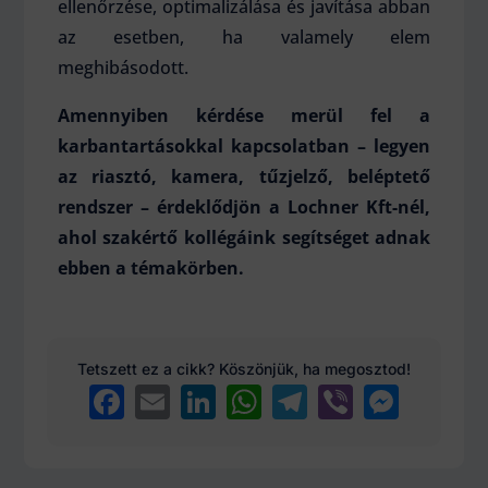
ellenőrzése, optimalizálása és javítása abban
az esetben, ha valamely elem
meghibásodott.
Amennyiben kérdése merül fel a
karbantartásokkal kapcsolatban – legyen
az riasztó, kamera, tűzjelző, beléptető
rendszer – érdeklődjön a Lochner Kft-nél,
ahol szakértő kollégáink segítséget adnak
ebben a témakörben.
Tetszett ez a cikk? Köszönjük, ha megosztod!
Facebook
Email
LinkedIn
WhatsApp
Telegram
Viber
Messenger