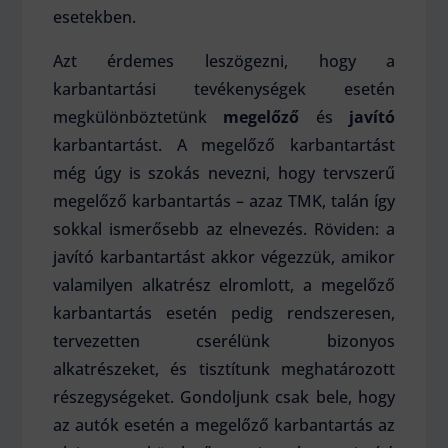
esetekben.
Azt érdemes leszögezni, hogy a
karbantartási tevékenységek esetén
megkülönböztetünk
megelőző
és
javító
karbantartást. A megelőző karbantartást
még úgy is szokás nevezni, hogy tervszerű
megelőző karbantartás – azaz TMK, talán így
sokkal ismerősebb az elnevezés. Röviden: a
javító karbantartást akkor végezzük, amikor
valamilyen alkatrész elromlott, a megelőző
karbantartás esetén pedig rendszeresen,
tervezetten cserélünk bizonyos
alkatrészeket, és tisztítunk meghatározott
részegységeket. Gondoljunk csak bele, hogy
az autók esetén a megelőző karbantartás az