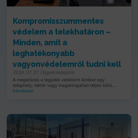
Kompromisszummentes
védelem a telekhatáron –
Minden, amit a
leghatékonyabb
vagyonvédelemről tudni kell
2026. 07. 27.
|
Egyéb kategória
A megelőzés a legjobb védelem! Amikor egy
telephely, raktár vagy magáningatlan teljes körű...
bővebben