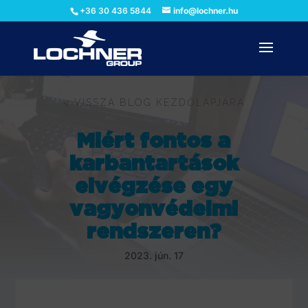
+36 30 436 5844
info@lochner.hu
< VISSZA BLOG KEZDŐLAPJÁRA
Miért fontos a
karbantartások
elvégzése egy
vagyonvédelmi
rendszeren?
2023. jún. 17