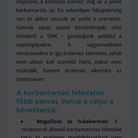
olajcsere, a kötelező szerviz; míg az a javító
karbantartás az, ha valamilyen hibajelenség
van és akkor visszük az autót a szervizbe.
Vannak olyan üzemi körülmények, ahol
kötelező a TMK – gondoljunk például a
repülőgépekre. A vagyonvédelmi
rendszerekre is így érdemes tekinteni, tehát
nem akkor kell szerelőt hívni, mikor nem
működik, hanem érdemes elkerülni az
üzemzavart.
A karbantartási feladatok
főbb elemei, illetve a céljai a
következők:
Megelőzés és hibakeresés
: A
rendszerek állandó karbantartása lehetővé
teszi az esetleges meghibásodások vagy