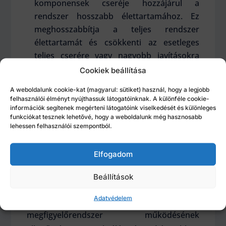
komponensek cseréje hozzájárul a
rendszer hosszabb élettartamához. Ez
meghosszabbítja a teljes rendszer
élettartamát és csökkenti az esetleges
teljes cserére vagy nagyobb javításokra
fordítandó költségeket.
Cookiek beállítása
A weboldalunk cookie-kat (magyarul: sütiket) használ, hogy a legjobb
Milyen karbantartási munkálatokban
felhasználói élményt nyújthassuk látogatóinknak. A különféle cookie-
tud a Lochner segíteni?
információk segítenek megérteni látogatóink viselkedését és különleges
funkciókat tesznek lehetővé, hogy a weboldalunk még hasznosabb
Megelőző karbantartás
: A fent említett
lehessen felhasználói szempontból.
tényezők kivizsgálásának segítségével
lehetséges a meghibásodások kiszűrése,
Elfogadom
illetve az elhasználódott alkatrészek
Beállítások
preventív cseréje.
Adatvédelem
Javító karbantartás
: Célja a
megfigyelőrendszer működésének