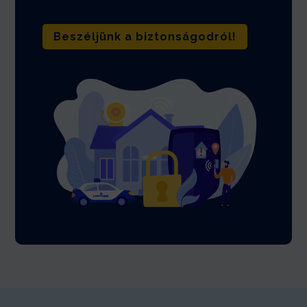
Beszéljünk a biztonságodról!