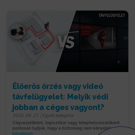
Élőerős őrzés vagy videó
távfelügyelet: Melyik védi
jobban a céges vagyont?
2026. 06. 27.
|
Egyéb kategória
Cégvezetőként, logisztikai vagy telephelyvezetőként
pontosan tudjuk, hogy a biztonság nem kényelmi...
bővebben