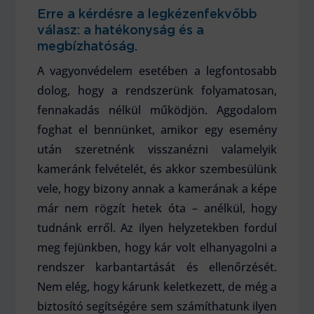
Erre a kérdésre a legkézenfekvőbb
válasz: a hatékonyság és a
megbízhatóság.
A vagyonvédelem esetében a legfontosabb
dolog, hogy a rendszerünk folyamatosan,
fennakadás nélkül működjön. Aggodalom
foghat el bennünket, amikor egy esemény
után szeretnénk visszanézni valamelyik
kameránk felvételét, és akkor szembesülünk
vele, hogy bizony annak a kamerának a képe
már nem rögzít hetek óta – anélkül, hogy
tudnánk erről. Az ilyen helyzetekben fordul
meg fejünkben, hogy kár volt elhanyagolni a
rendszer karbantartását és ellenőrzését.
Nem elég, hogy kárunk keletkezett, de még a
biztosító segítségére sem számíthatunk ilyen