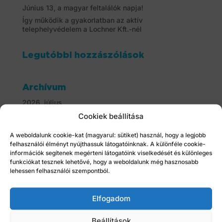
Június 13, a magyar feltalálók napja!
Így működik a gyakorlatban az aktív
telephelyvédelem a Lochner Kft.-nél
Legutóbbi hozzászólások
Archívum
2026. július
2026. június
Cookiek beállítása
2026. május
A weboldalunk cookie-kat (magyarul: sütiket) használ, hogy a legjobb
2026. április
felhasználói élményt nyújthassuk látogatóinknak. A különféle cookie-
2026. március
információk segítenek megérteni látogatóink viselkedését és különleges
funkciókat tesznek lehetővé, hogy a weboldalunk még hasznosabb
2026. február
lehessen felhasználói szempontból.
2026. január
2025. december
Elfogadom
2025. november
2025. október
Beállítások