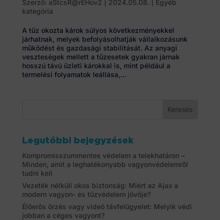
Szerző:
aStcsR@rEHov2
|
2024.05.08.
|
Egyéb
kategória
A tűz okozta károk súlyos következményekkel
járhatnak, melyek befolyásolhatják vállalkozásunk
működést és gazdasági stabilitását. Az anyagi
veszteségek mellett a tűzesetek gyakran járnak
hosszú távú üzleti károkkal is, mint például a
termelési folyamatok leállása,...
Legutóbbi bejegyzések
Kompromisszummentes védelem a telekhatáron –
Minden, amit a leghatékonyabb vagyonvédelemről
tudni kell
Vezeték nélküli okos biztonság: Miért az Ajax a
modern vagyon- és tűzvédelem jövője?
Élőerős őrzés vagy videó távfelügyelet: Melyik védi
jobban a céges vagyont?