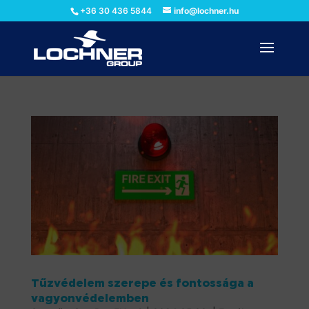
+36 30 436 5844
info@lochner.hu
Tűzvédelem szerepe és fontossága a
vagyonvédelemben