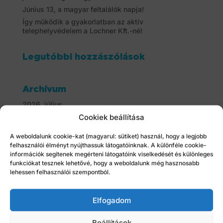
Június 13, a magyar feltalálók napja!
Így működik a gyakorlatban az aktív
telephelyvédelem a Lochner Kft.-nél
Legutóbbi hozzászólások
Archívum
2026. július
Cookiek beállítása
2026. június
2026. május
A weboldalunk cookie-kat (magyarul: sütiket) használ, hogy a legjobb
2026. április
felhasználói élményt nyújthassuk látogatóinknak. A különféle cookie-
2026. március
információk segítenek megérteni látogatóink viselkedését és különleges
funkciókat tesznek lehetővé, hogy a weboldalunk még hasznosabb
2026. február
lehessen felhasználói szempontból.
2026. január
2025. december
Elfogadom
2025. november
2025. október
Beállítások