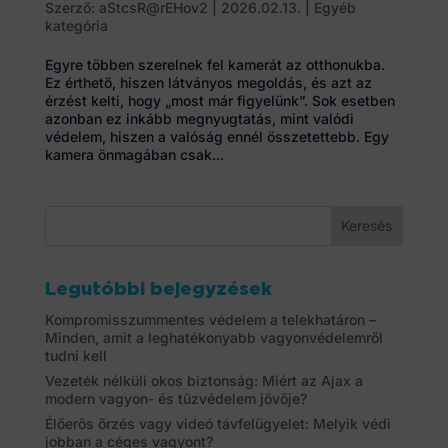
Szerző:
aStcsR@rEHov2
|
2026.02.13.
|
Egyéb
kategória
Egyre többen szerelnek fel kamerát az otthonukba.
Ez érthető, hiszen látványos megoldás, és azt az
érzést kelti, hogy „most már figyelünk”. Sok esetben
azonban ez inkább megnyugtatás, mint valódi
védelem, hiszen a valóság ennél összetettebb. Egy
kamera önmagában csak...
Legutóbbi bejegyzések
Kompromisszummentes védelem a telekhatáron –
Minden, amit a leghatékonyabb vagyonvédelemről
tudni kell
Vezeték nélküli okos biztonság: Miért az Ajax a
modern vagyon- és tűzvédelem jövője?
Élőerős őrzés vagy videó távfelügyelet: Melyik védi
jobban a céges vagyont?