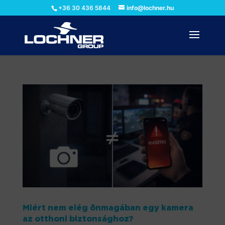
+36 30 436 5844
info@lochner.hu
Miért nem elég önmagában egy kamera
az otthoni biztonsághoz?